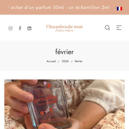
achat d'un parfum 50ml - un échantillon 2ml offert · Livra
février
Accueil
2026
février
/
/