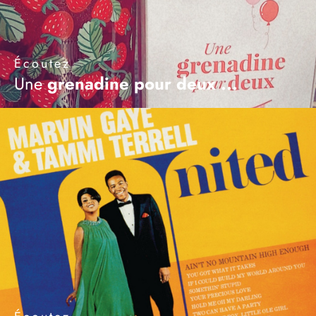
Écoutez
Une
grenadine
pour
deux
...